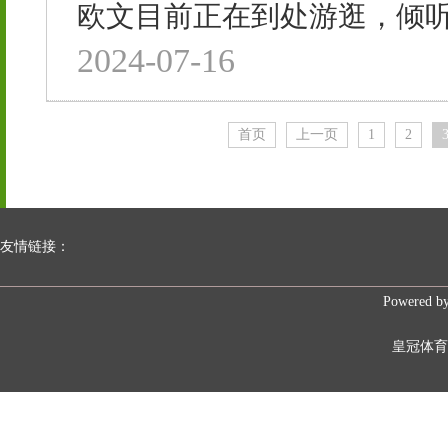
欧文目前正在到处游逛，倾听来
2024-07-16
首页
上一页
1
2
友情链接：
Powered b
皇冠体