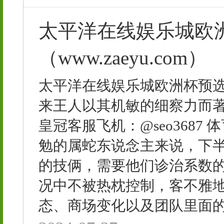
太平洋在线娱乐城欧
（www.zaeyu.com）
太平洋在线娱乐城欧洲杯预选赛榜
来王人以其机敏的细察力而
皇冠客服飞机：@seo3687
勉的属蛇东说念主来说，下
的技俩，需要他们诊治系数
况中不被热枕控制，客不雅
态、商场变化以及团队里面的