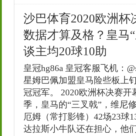
沙巴体育2020欧洲
数据才算及格？皇马“
谈主均20球10助
皇冠hg86a 皇冠客服飞机：@
星姆巴佩加盟皇马险些板上
冠冠军。 2020欧洲杯决赛
季，皇马的“三叉戟”，维尼修斯
厄姆（常打影锋）42场23球
达拉斯小牛队还在担心，他