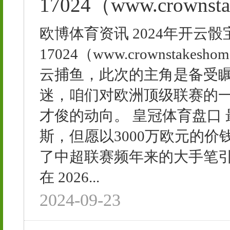
17024（www.crownst
欧博体育资讯 2024年开云
17024（www.crownstak
云捕鱼，此次的主角是备受瞩
迷，咱们对欧洲顶级联赛的
才俊的动向。 皇冠体育盘口
斯，但愿以3000万欧元的
了中超联赛频年来的大手笔引
在 2026...
2024-09-23