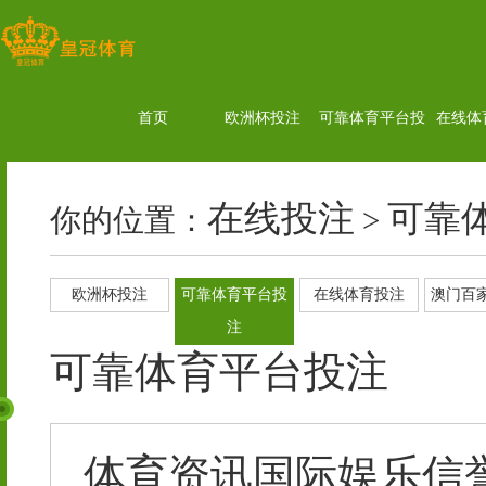
首页
欧洲杯投注
可靠体育平台投
在线体
注
在线投注
可靠
你的位置：
>
欧洲杯投注
可靠体育平台投
在线体育投注
澳门百
注
可靠体育平台投注
体育资讯国际娱乐信