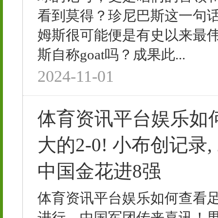
看到莫得？珍尼巴斯这一句
姆斯很可能便是有史以来最伟
斯自称goat吗？成果此...
2024-11-01
体育资讯平台娱乐如
大的2-0! 小布创记录,
中国金花进8强
体育资讯平台娱乐如何查看足
进行，中国军团传来喜讯！男