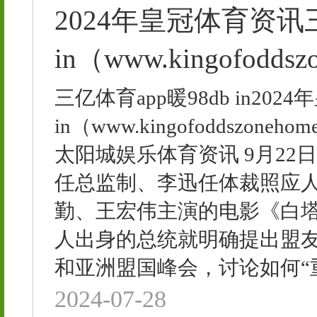
2024年皇冠体育资讯三
in（www.kingofoddsz
三亿体育app暖98db in20
in（www.kingofoddszon
太阳城娱乐体育资讯 9月2
任总监制、李迅任体裁照应
勤、王宏伟主演的电影《白塔
人出身的总统就明确提出盟
和亚洲盟国峰会，讨论如何“重新
2024-07-28