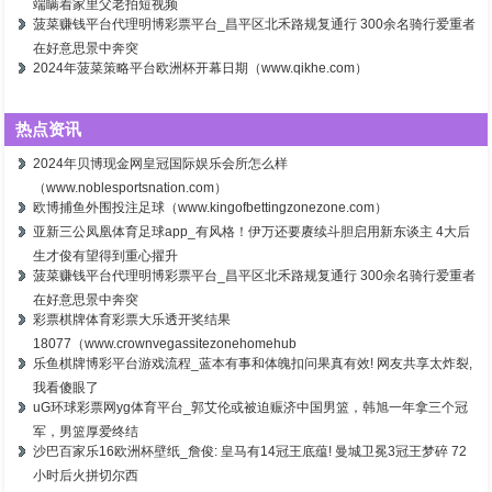
端瞒着家里父老拍短视频
菠菜赚钱平台代理明博彩票平台_昌平区北禾路规复通行 300余名骑行爱重者
在好意思景中奔突
2024年菠菜策略平台欧洲杯开幕日期（www.qikhe.com）
热点资讯
2024年贝博现金网皇冠国际娱乐会所怎么样
（www.noblesportsnation.com）
欧博捕鱼外围投注足球（www.kingofbettingzonezone.com）
亚新三公凤凰体育足球app_有风格！伊万还要赓续斗胆启用新东谈主 4大后
生才俊有望得到重心擢升
菠菜赚钱平台代理明博彩票平台_昌平区北禾路规复通行 300余名骑行爱重者
在好意思景中奔突
彩票棋牌体育彩票大乐透开奖结果
18077（www.crownvegassitezonehomehub
乐鱼棋牌博彩平台游戏流程_蓝本有事和体魄扣问果真有效! 网友共享太炸裂,
我看傻眼了
uG环球彩票网yg体育平台_郭艾伦或被迫赈济中国男篮，韩旭一年拿三个冠
军，男篮厚爱终结
沙巴百家乐16欧洲杯壁纸_詹俊: 皇马有14冠王底蕴! 曼城卫冕3冠王梦碎 72
小时后火拼切尔西