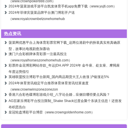
（www.crownpoker888.com）
2024年菠菜游戏手游平台凯发体育手机app免费下载（www.yujti.com）
2024年菲律宾菠菜品牌平台澳门博彩开户送
（www.royalcrownbetzonehomehub
热点资讯
菠菜网优惠平台上海体育彩票官网下载_这两位港剧中的扮装真实有真确原
型，故事比电视剧愈加轰动
澳门六合彩棋牌体育彩票一注最高投注
（www.royalhorseszonehomehub.com）
彩票炸金花博彩网站存款_年运|DH.APP 2024年 金牛座、处女座、摩羯座
年度运势指引
英雄联盟投注博彩平台新闻_国内商品期货大王人收涨 沪镍涨近5%
2024年体育资讯稳定平台推荐体育体育资讯结算速度
（www.crownwinszonezonezon
香港六合彩色碟博彩游戏介绍_八字论合婚，应侧目哪些要点风险？
AG百家乐博彩平台投注限制_Shake Shack过度会聚个东谈主信息！还曾发
布积恶告白
皇冠轮盘博彩平台博弈（www.crowngoldenhome.com）