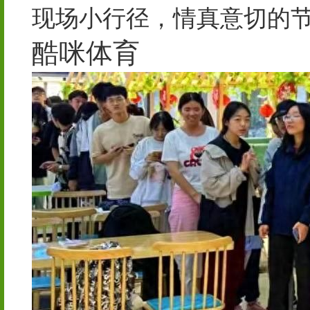
现场小行径，情真意切的
酷咪体育