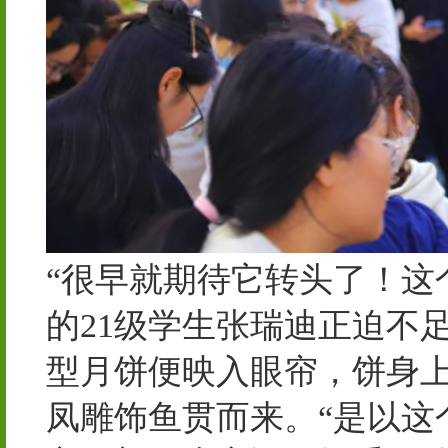
“很早就期待它转头了！这
的21级学生张瑞迪正迫不
型月饼便映入眼帘，饼身上
凤雕饰鱼贯而来。“是以这