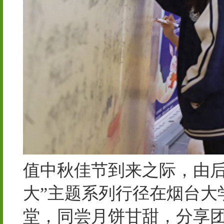
值中秋佳节到来之际，由后
大”主题系列行径在烟台大
堂，同尝月饼甘甜，分享团