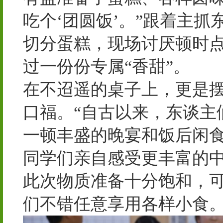
吃个‘团圆饭’。”跟着主
切分蛋糕，现场讨厌顿时
过一份份专属“香甜”。
在不迢遥的桌子上，更是
口福。“自古以来，东谈主
一顿丰盛的晚宴和饭后闲
同学们亲自感受更丰富的中
此次物质准备十分饱和，
们不错任意享用各样小食。