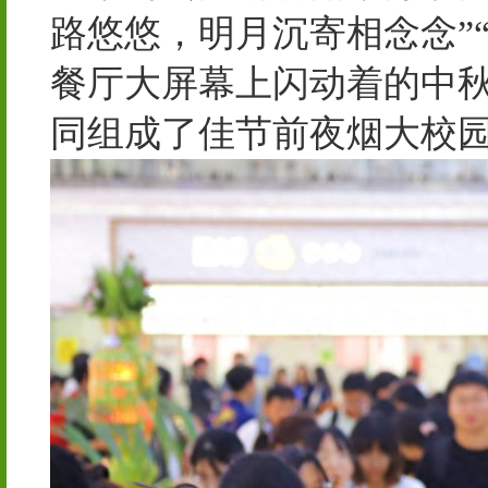
路悠悠，明月沉寄相念念”“最
餐厅大屏幕上闪动着的中
同组成了佳节前夜烟大校