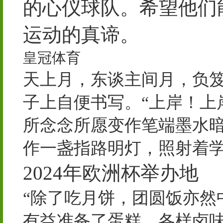
的心仪球队。希望他们
运动的真谛。
皇冠体育
天上月，东谈主间月，负
子上自便书写。“上岸！上
所念念所愿变作笔端墨水
作一盏指路明灯，照射着
2024年欧洲杯举办地
“除了吃月饼，团圆饭亦然
有益准备了蛋糕、各样卤