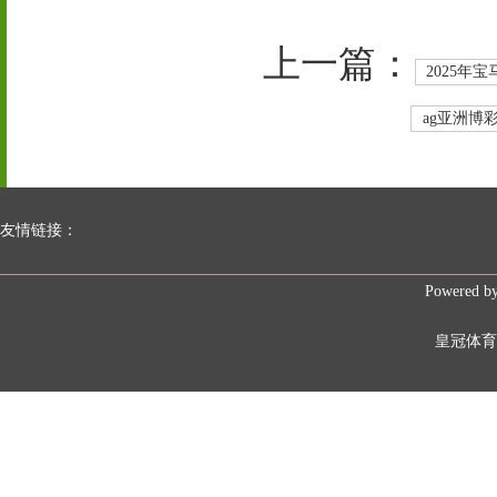
上一篇：
2025年宝
ag亚洲博彩博
友情链接：
Powered b
皇冠体