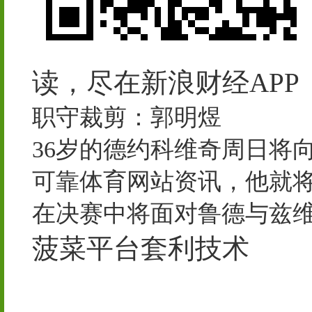
读，尽在新浪财经APP
职守裁剪：郭明煜
36岁的德约科维奇周日将
可靠体育网站资讯，他就
在决赛中将面对鲁德与兹
菠菜平台套利技术