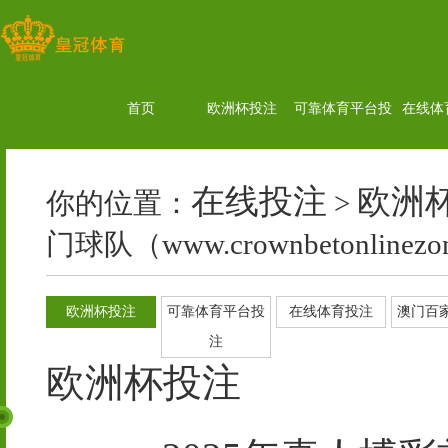
首页
欧洲杯投注
可靠体育平台投
在线体
注
在线投注
欧洲
你的位置：
>
门球队（www.crownbetonlinezo
欧洲杯投注
可靠体育平台投
在线体育投注
澳门百
注
欧洲杯投注